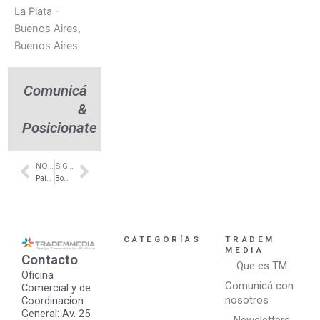
La Plata -
Buenos Aires,
Buenos Aires
Comunicá
&
Posicionate
NOTA ANTERIOR
SIGUIENTE NOTA
Prev
Next
Paisajismo- Del Viso- Paisajismo VG
Bombas de calor- Aerotermia- canning- Ararat renovables
CATEGORÍAS
TRADEM
MEDIA
Contacto
Que es TM
Oficina
Comunicá con
Comercial y de
nosotros
Coordinacion
General: Av. 25