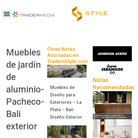
Ir
al
contenido
Otras Notas
Muebles
Asociadas en
TrademStyle.com
de jardín
de
Notas
Recomendadas
aluminio-
Muebles de
Diseño para
Pacheco-
Exteriores – La
Plata – Bali
Bali
Diseño Exterior
exterior