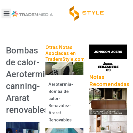
Ir
al
contenido
Otras Notas
Bombas
Asociadas en
TrademStyle.com
de calor-
Aerotermia-
Notas
Recomendadas
canning-
Aerotermia-
Bomba de
Ararat
calor-
Benavidez-
renovables
Ararat
Renovables