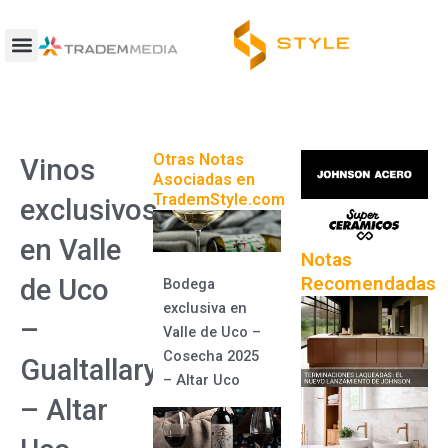
Ir
al
contenido
Otras Notas
Vinos
Asociadas en
TrademStyle.com
exclusivos
en Valle
Notas
Recomendadas
de Uco
Bodega
exclusiva en
–
Valle de Uco –
Cosecha 2025
Gualtallary
– Altar Uco
– Altar