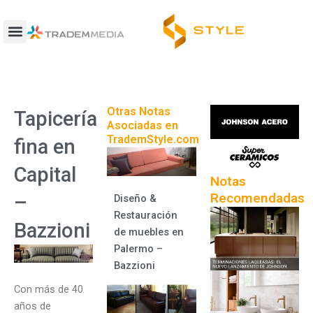
Ir
al
contenido
Otras Notas
Tapicería
Asociadas en
TrademStyle.com
fina en
Capital
Notas
Recomendadas
–
Diseño &
Restauración
Bazzioni
de muebles en
Palermo –
Bazzioni
Con más de 40
años de