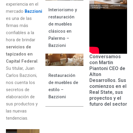
experiencia en el
Interiorismo y
mercado
Bazzioni
restauración
es una de las
de muebles
firmas más
clásicos en
confiables a la
Palermo –
hora de brindar
Bazzioni
servicios de
tapizados en
Conversamos
Capital Federal
.
con Martin
Piantoni CEO de
Su titular, Juan
Alton
Carlos Bazzioni,
Restauración
Desarrollos. Sus
nos cuenta los
de muebles de
comienzos en el
secretos de
estilo –
Real State, sus
elaboración de
Bazzioni
proyectos y el
futuro del sector
sus productos y
las nuevas
tendencias.