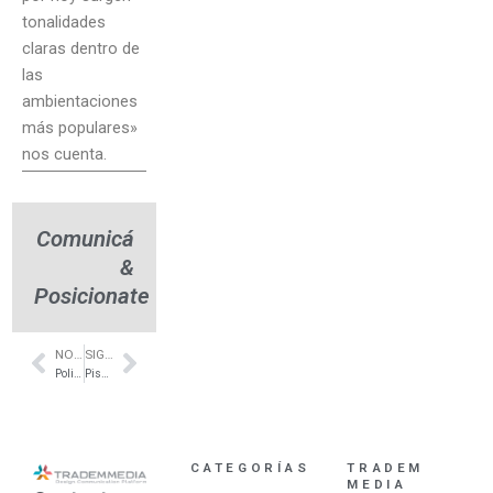
tonalidades
claras dentro de
las
ambientaciones
más populares»
nos cuenta.
Comunicá
&
Posicionate
NOTA ANTERIOR
SIGUIENTE NOTA
Prev
Next
Policarbonatos y claraboyas en Capital – Bersa
Pisos prefinished de alta gama – Stilnovo – Floortek
CATEGORÍAS
TRADEM
MEDIA