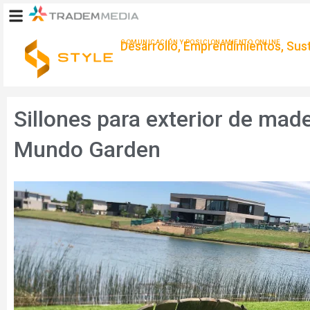
Ir
al
contenido
COMUNICACIÓN Y POSICIONAMIENTO ONLINE
Desarrollo, Emprendimientos, Suste
Sillones para exterior de made
Mundo Garden