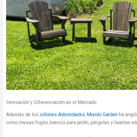
Innovación y Diferenciación en el Mercado
Además de los
sillones Adirondacks
,
Mundo Garden
ha ampli
como mesas fogón, bancos para jardín, pérgolas y huertas e