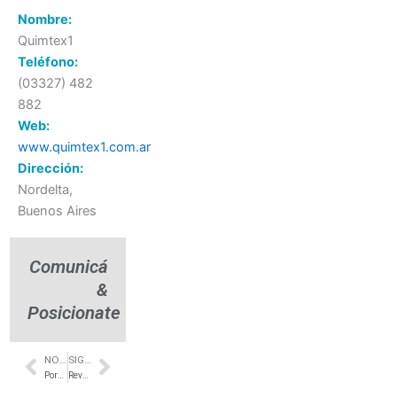
Nombre:
Quimtex1
Teléfono:
(03327) 482
882
Web:
www.quimtex1.com.ar
Dirección:
Nordelta,
Buenos Aires
Comunicá
&
Posicionate
NOTA ANTERIOR
SIGUIENTE NOTA
Prev
Next
Porcellanatos españoles simil madera en Belgrano – Crisoland
Revestimiento en piedra natural para frentes – GS Piedras