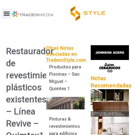
Ir
al
contenido
Otras Notas
Restaurador
Asociadas en
TrademStyle.com
de
Productos para
revestimientos
Piscinas – San
Notas
Miguel –
Recomendadas
plásticos
Quimtex 1
existentes
– Línea
Pinturas &
Revive –
revestimientos
para edificios