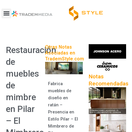
Ir
al
contenido
Otras Notas
Restauración
Asociadas en
TrademStyle.com
de
muebles
Notas
Recomendadas
de
Fabrica
muebles de
mimbre
diseño en
ratán –
en Pilar
Presencia en
– El
Estilo Pilar – El
Mimbrero de