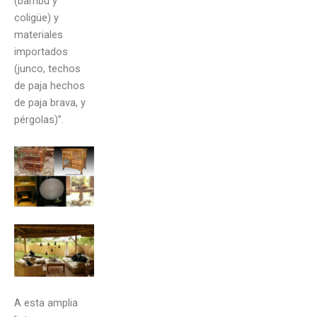
(bambú y
coligüe) y
materiales
importados
(junco, techos
de paja hechos
de paja brava, y
pérgolas)”.
A esta amplia