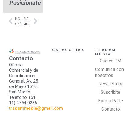
Posicionate
NOTA ANTERIOR
SIGUIENTE NOTA
Prev
Next
Griferia monocomando de alta prestación – Epuyén- FV
Muebles de diseño a medida en Nordelta – Sujeto Deco
CATEGORÍAS
TRADEM
MEDIA
Contacto
Que es TM
Oficina
Comunicá con
Comercial y de
nosotros
Coordinacion
General: Av. 25
Newsletters
de Mayo 1610,
San Martín.
Suscribite
Telefono: (54
Formá Parte
11) 4754 0286
trademmedia@gmail.com
Contacto