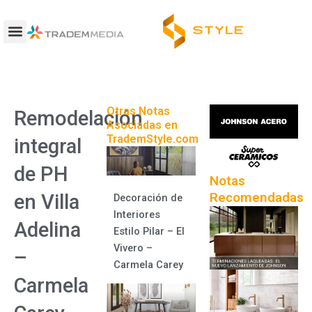
Ir
al
contenido
Otras Notas
Remodelación
Asociadas en
TrademStyle.com
integral
de PH
Notas
Recomendadas
en Villa
Decoración de
Interiores
Adelina
Estilo Pilar – El
Vivero –
–
Carmela Carey
Carmela