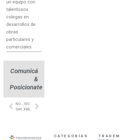
un equipo con
talentosos
colegas en
desarrollos de
obras
particulares y
comerciales.
Comunicá
&
Posicionate
NOTA ANTERIOR
SIGUIENTE NOTA
Prev
Next
Cortinas roller distribuidor riel americano en Pilar – Interio
Fábrica de muebles a medida en San Justo – Amoblamientos Cervetto
CATEGORÍAS
TRADEM