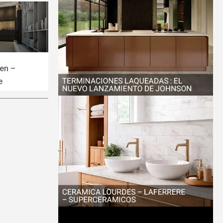
pen –
e