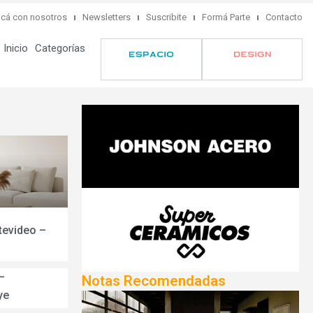
cá con nosotros
Newsletters
Suscribite
Formá Parte
Contacto
Inicio
Categorías
tevideo –
–
Notas Recomendadas
ye