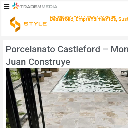
Ir
al
contenido
COMUNICACIÓN Y POSICIONAMIENTO ONLINE
Desarrollo, Emprendimientos, Suste
Porcelanato Castleford – Mon
Juan Construye