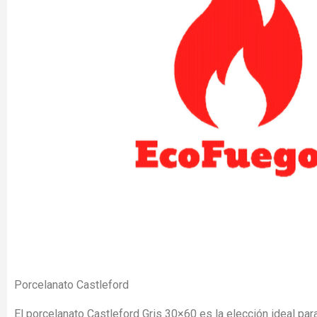
Porcelanato Castleford
El porcelanato Castleford Gris 30×60 es la elección ideal pa