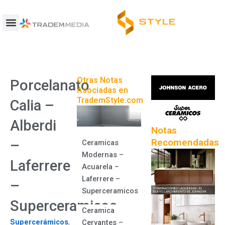
Ir
al
contenido
Otras Notas
Porcelanato
Asociadas en
TrademStyle.com
Calia –
Alberdi
Notas
Recomendadas
–
Ceramicas
Modernas –
Laferrere
Acuarela –
Laferrere –
–
Superceramicos
Superceramicos
Ceramica
Supercerámicos
,
Cervantes –