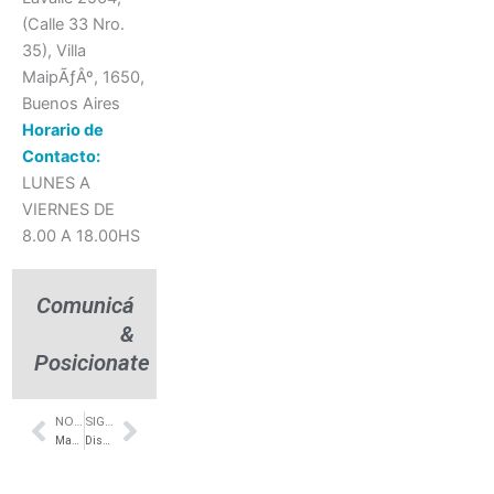
(Calle 33 Nro.
35), Villa
MaipÃƒÂº, 1650,
Buenos Aires
Horario de
Contacto:
LUNES A
VIERNES DE
8.00 A 18.00HS
Comunicá
&
Posicionate
NOTA ANTERIOR
SIGUIENTE NOTA
Prev
Next
Maceteros y decoración en piedra – AR Martineau – La empresa
Diseño de espacios verdes – Susana Berney