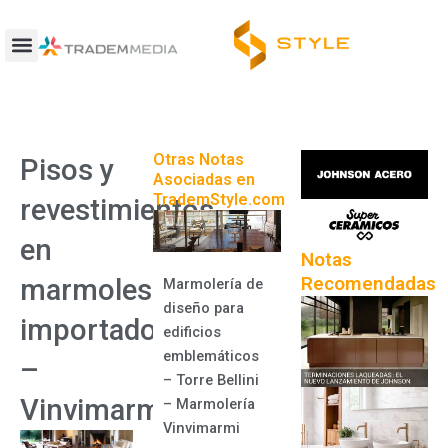
Ir
al
contenido
Otras Notas
Pisos y
Asociadas en
TrademStyle.com
revestimientos
en
Notas
Recomendadas
marmoles
Marmolería de
diseño para
importados
edificios
emblemáticos
–
– Torre Bellini
Vinvimarmi
– Marmolería
Vinvimarmi