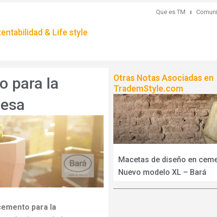
Que es TM
Comuni
ntabilidad & Life style
Otras Notas Asociadas en
 para la
TrademStyle.com
resa
Macetas de diseño en cem
Nuevo modelo XL – Bará
cemento para la