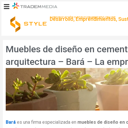
Ir
al
contenido
COMUNICACIÓN Y POSICIONAMIENTO ONLINE
Desarrollo, Emprendimientos, Suste
Muebles de diseño en cemento
arquitectura – Bará – La emp
Bará
es una firma especializada en
muebles de diseño en 