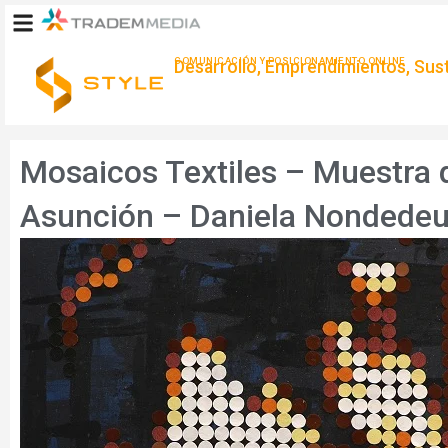
Ir
al
contenido
COMUNICACIÓN Y POSICIONAMIENTO ONLINE
Desarrollo, Emprendimientos, Suste
Mosaicos Textiles – Muestra 
Asunción – Daniela Nondede