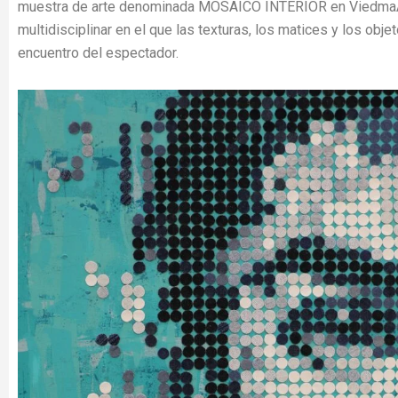
muestra de arte denominada MOSAICO INTERIOR en ViedmaArt
multidisciplinar en el que las texturas, los matices y los obje
encuentro del espectador.