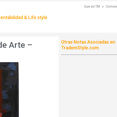
Que es TM
Comuni
ntabilidad & Life style
Otras Notas Asociadas en
de Arte –
TrademStyle.com
u