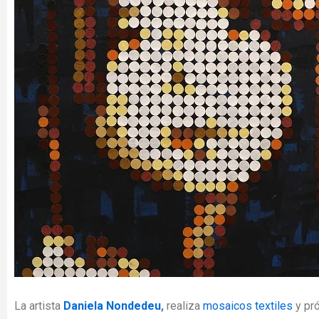
La artista
Daniela Nondedeu
,
realiza
mosaicos textiles
y pr