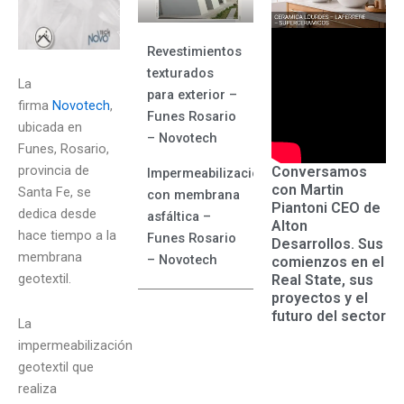
Revestimientos
texturados
La
para exterior –
firma
Novotech
,
Funes Rosario
ubicada en
– Novotech
Funes, Rosario,
provincia de
Conversamos
Impermeabilización
con Martin
Santa Fe, se
con membrana
Piantoni CEO de
dedica desde
asfáltica –
Alton
hace tiempo a la
Funes Rosario
Desarrollos. Sus
membrana
– Novotech
comienzos en el
geotextil.
Real State, sus
proyectos y el
futuro del sector
La
impermeabilización
geotextil que
realiza