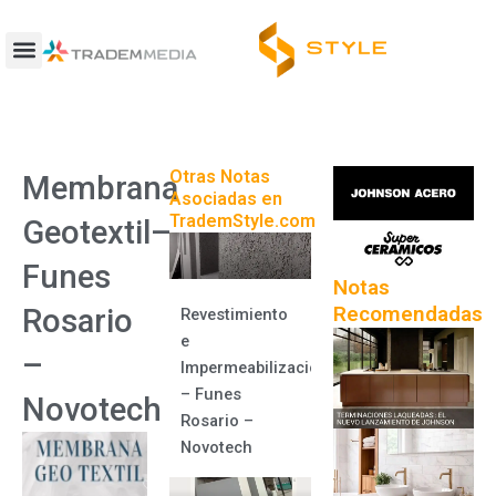
Ir
al
contenido
Otras Notas
Membrana
Asociadas en
TrademStyle.com
Geotextil–
Funes
Notas
Recomendadas
Rosario
Revestimiento
e
–
Impermeabilizaciones
– Funes
Novotech
Rosario –
Novotech