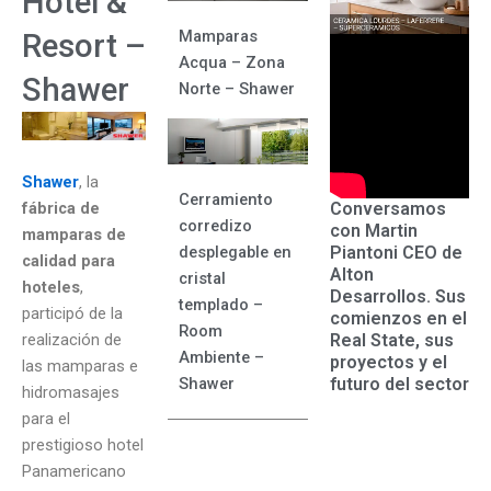
Hotel &
Mamparas
Resort –
Acqua – Zona
Shawer
Norte – Shawer
Shawer
, la
Cerramiento
Conversamos
fábrica de
corredizo
con Martin
mamparas de
Piantoni CEO de
desplegable en
calidad para
Alton
cristal
hoteles
,
Desarrollos. Sus
templado –
participó de la
comienzos en el
Room
Real State, sus
realización de
Ambiente –
proyectos y el
las mamparas e
futuro del sector
Shawer
hidromasajes
para el
prestigioso hotel
Panamericano