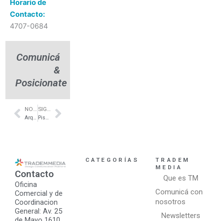
Horario de
Contacto:
4707-0684
Comunicá
&
Posicionate
NOTA ANTERIOR
SIGUIENTE NOTA
Prev
Next
Arquitectura Interior en Hoteles – Spodek Arquitectos
Pisos de categoría en zona norte – Edificio Rawson – Arqtos. Bermúdez -Braido
CATEGORÍAS
TRADEM
MEDIA
Contacto
Que es TM
Oficina
Comunicá con
Comercial y de
nosotros
Coordinacion
General: Av. 25
Newsletters
de Mayo 1610,