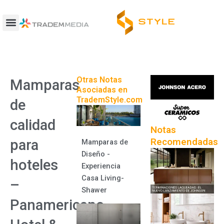
Ir
al
contenido
Otras Notas
Mamparas
Asociadas en
TrademStyle.com
de
calidad
Notas
Recomendadas
para
Mamparas de
Diseño -
hoteles
Experiencia
Casa Living-
–
Shawer
Panamericano