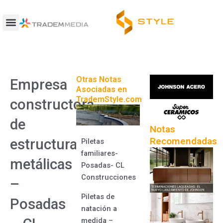
Ir
al
contenido
Otras Notas
Empresa
Asociadas en
TrademStyle.com
constructora
de
Notas
Recomendadas
estructuras
Piletas
familiares-
metálicas
Posadas- CL
Construcciones
–
Piletas de
Posadas
natación a
medida –