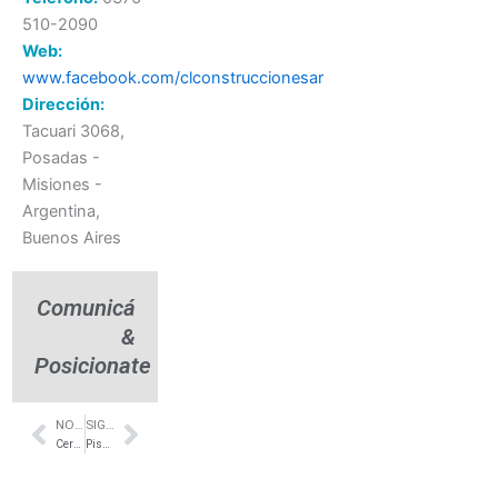
510-2090
Web:
www.facebook.com/clconstruccionesar
Dirección:
Tacuari 3068,
Posadas -
Misiones -
Argentina,
Buenos Aires
Comunicá
&
Posicionate
NOTA ANTERIOR
SIGUIENTE NOTA
Prev
Next
Cerámicas Modernas– Guillón – Superceramicos Guillón
Pisos Vinilicos Sistema Click – Puerto Madryn – Urban Pisos