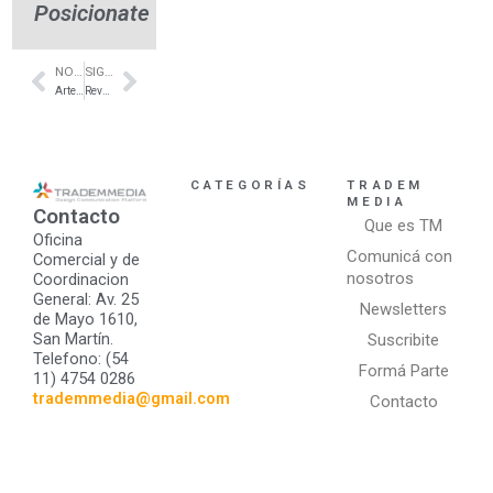
Posicionate
NOTA ANTERIOR
SIGUIENTE NOTA
Prev
Next
Artefactos de iluminación empotrados- Coghlan- PGSluz
Revestimiento Klipen Stonera – Maldonado- Juan Construye
CATEGORÍAS
TRADEM
MEDIA
Contacto
Que es TM
Oficina
Comunicá con
Comercial y de
nosotros
Coordinacion
General: Av. 25
Newsletters
de Mayo 1610,
San Martín.
Suscribite
Telefono: (54
Formá Parte
11) 4754 0286
trademmedia@gmail.com
Contacto