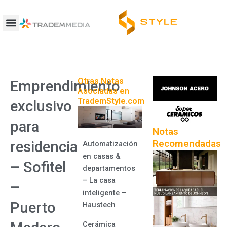
Ir
al
contenido
Otras Notas
Emprendimiento
Asociadas en
TrademStyle.com
exclusivo
para
Notas
Recomendadas
residencias
Automatización
en casas &
– Sofitel
departamentos
– La casa
–
inteligente –
Puerto
Haustech
Cerámica