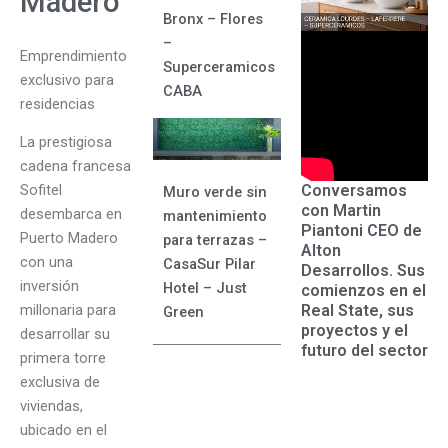
Madero
Bronx – Flores
–
Emprendimiento
Superceramicos
exclusivo para
CABA
residencias
La prestigiosa
cadena francesa
Conversamos
Sofitel
Muro verde sin
con Martin
desembarca en
mantenimiento
Piantoni CEO de
Puerto Madero
para terrazas –
Alton
con una
CasaSur Pilar
Desarrollos. Sus
inversión
Hotel – Just
comienzos en el
Real State, sus
millonaria para
Green
proyectos y el
desarrollar su
futuro del sector
primera torre
exclusiva de
viviendas,
ubicado en el