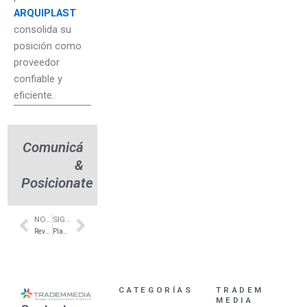
ARQUIPLAST
consolida su
posición como
proveedor
confiable y
eficiente.
Comunicá
&
Posicionate
NOTA ANTERIOR
SIGUIENTE NOTA
Prev
Next
Revestimientos de Calidad- Apertura- Superceramicos Canning
Placas Fonoabsorbentes – Baffles 2.0- Zona Norte – Fonac
CATEGORÍAS
TRADEM
MEDIA