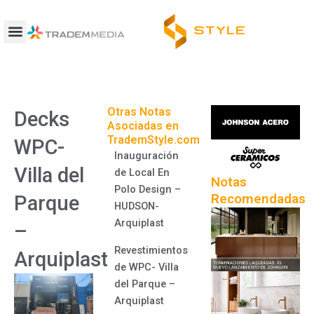
Ir
al
contenido
Otras Notas
Decks
Asociadas en
TrademStyle.com
WPC-
Inauguración
Villa del
de Local En
Notas
Polo Design –
Recomendadas
Parque
HUDSON-
Arquiplast
–
Revestimientos
Arquiplast
de WPC- Villa
del Parque –
Arquiplast