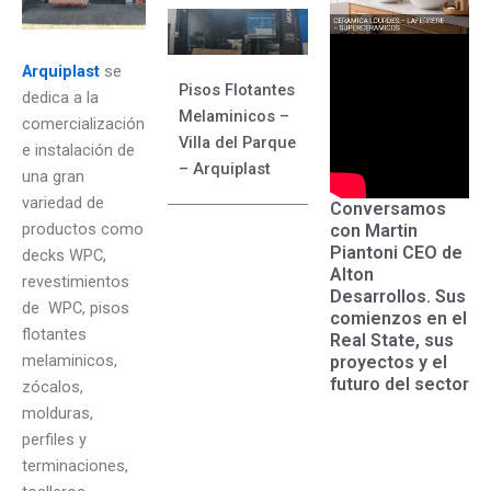
Arquiplast
se
Pisos Flotantes
dedica a la
Melaminicos –
comercialización
Villa del Parque
e instalación de
– Arquiplast
una gran
variedad de
Conversamos
productos como
con Martin
Piantoni CEO de
decks WPC,
Alton
revestimientos
Desarrollos. Sus
de WPC, pisos
comienzos en el
flotantes
Real State, sus
melaminicos,
proyectos y el
futuro del sector
zócalos,
molduras,
perfiles y
terminaciones,