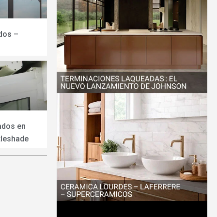
dos –
ados en
tleshade