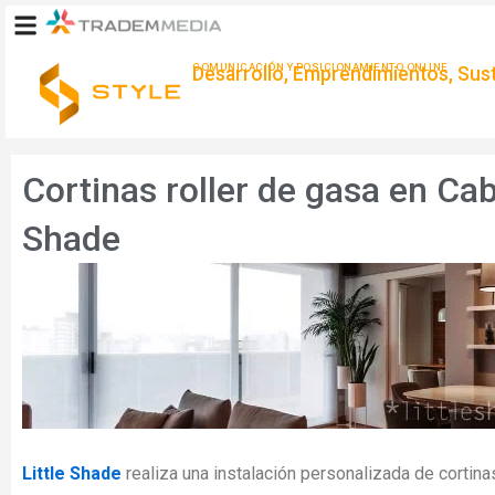
Ir
al
contenido
COMUNICACIÓN Y POSICIONAMIENTO ONLINE
Desarrollo, Emprendimientos, Suste
Cortinas roller de gasa en Caba
Shade
Little Shade
realiza una instalación personalizada de cortinas