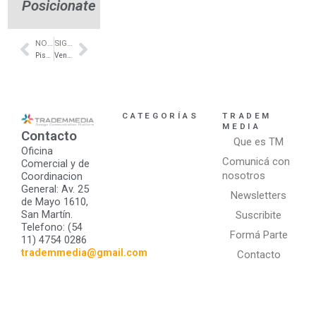
Posicionate
NOTA ANTERIOR
SIGUIENTE NOTA
Prev
Next
Piscinas a medida – Corrientes – CL Construcciones
Ventanas de PVC a medida – Núñez – HG Aberturas
CATEGORÍAS
TRADEM
MEDIA
Contacto
Que es TM
Oficina
Comunicá con
Comercial y de
nosotros
Coordinacion
General: Av. 25
Newsletters
de Mayo 1610,
San Martín.
Suscribite
Telefono: (54
Formá Parte
11) 4754 0286
trademmedia@gmail.com
Contacto