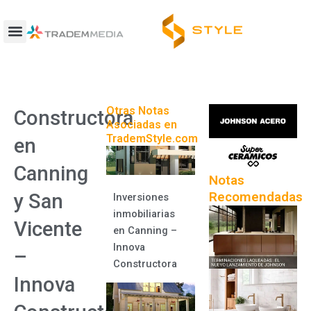
Ir
al
contenido
Otras Notas
Constructora
Asociadas en
TrademStyle.com
en
Canning
Notas
Recomendadas
y San
Inversiones
inmobiliarias
Vicente
en Canning –
Innova
–
Constructora
Innova