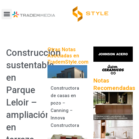
Ir
al
contenido
Otras Notas
Construcción
Asociadas en
TrademStyle.com
sustentable
en
Notas
Recomendadas
Parque
Constructora
de casas en
Leloir –
pozo –
Canning –
ampliación
Innova
en
Constructora