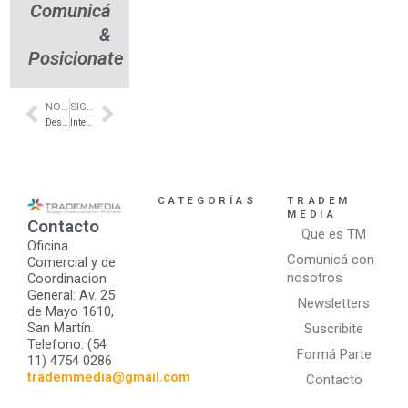
Comunicá
&
Posicionate
NOTA ANTERIOR
SIGUIENTE NOTA
Prev
Next
Desarrollo Inmobiliario de vanguardia en Colegiales – CONCEPCIÓN
Interiorismo & restauración de muebles en Recoleta – Bazzioni
CATEGORÍAS
TRADEM
MEDIA
Contacto
Que es TM
Oficina
Comunicá con
Comercial y de
nosotros
Coordinacion
General: Av. 25
Newsletters
de Mayo 1610,
San Martín.
Suscribite
Telefono: (54
Formá Parte
11) 4754 0286
trademmedia@gmail.com
Contacto