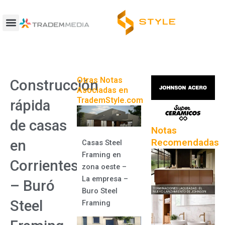
Ir
al
contenido
Otras Notas
Construcción
Asociadas en
TrademStyle.com
rápida
de casas
Notas
Recomendadas
en
Casas Steel
Framing en
Corrientes
zona oeste –
La empresa –
– Buró
Buro Steel
Steel
Framing