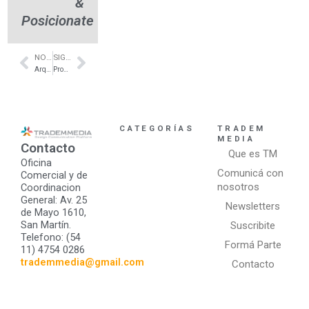
&
Posicionate
NOTA ANTERIOR
SIGUIENTE NOTA
Prev
Next
Arquitectura interior de dúplex en Recoleta – LIVE IN
Proyectos sustentables para la arquitectura en Nordelta – BIOPROYECTUAL
CATEGORÍAS
TRADEM
MEDIA
Contacto
Que es TM
Oficina
Comunicá con
Comercial y de
nosotros
Coordinacion
General: Av. 25
Newsletters
de Mayo 1610,
San Martín.
Suscribite
Telefono: (54
Formá Parte
11) 4754 0286
trademmedia@gmail.com
Contacto