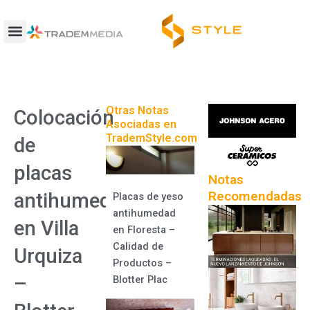
Ir
al
contenido
Otras Notas
Colocación
Asociadas en
TrademStyle.com
de
placas
Notas
Recomendadas
antihumedad
Placas de yeso
antihumedad
en Villa
en Floresta –
Calidad de
Urquiza
Productos –
–
Blotter Plac