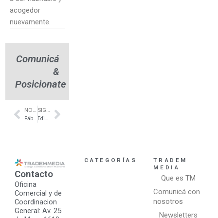
acogedor
nuevamente.
Comunicá
&
Posicionate
NOTA ANTERIOR
SIGUIENTE NOTA
Prev
Next
Fábrica de revestimientos anti humedad Zona Oeste – Capilla Pueblo Nuevo – Hidroseco
Edificios residenciales en Puerto Escondido – Nordelta – The Kiri
CATEGORÍAS
TRADEM
MEDIA
Contacto
Que es TM
Oficina
Comunicá con
Comercial y de
nosotros
Coordinacion
General: Av. 25
Newsletters