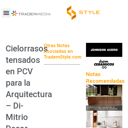
Ir
al
contenido
Otras Notas
Cielorrasos
Asociadas en
TrademStyle.com
tensados
en PCV
Notas
Recomendadas
para la
Arquitectura
– Di-
Mitrio