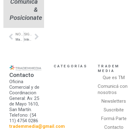
Comunicá
&
Posicionate
NOTA ANTERIOR
SIGUIENTE NOTA
Prev
Next
Madera para techos en Hurlingham – Blarasin
Interiores de placares de vanguardia en vidrio – Azulino & Presto – Duschauer
CATEGORÍAS
TRADEM
MEDIA
Contacto
Que es TM
Oficina
Comunicá con
Comercial y de
nosotros
Coordinacion
General: Av. 25
Newsletters
de Mayo 1610,
San Martín.
Suscribite
Telefono: (54
Formá Parte
11) 4754 0286
trademmedia@gmail.com
Contacto