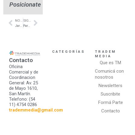
Posicionate
NOTA ANTERIOR
SIGUIENTE NOTA
Prev
Next
Jardines Verticales artificiales en Capital – Just Green
Parrillas ahumadoras en capital – Presencia en Basta de Humo – Kamado Argentino
CATEGORÍAS
TRADEM
MEDIA
Contacto
Que es TM
Oficina
Comunicá con
Comercial y de
nosotros
Coordinacion
General: Av. 25
Newsletters
de Mayo 1610,
San Martín.
Suscribite
Telefono: (54
Formá Parte
11) 4754 0286
trademmedia@gmail.com
Contacto