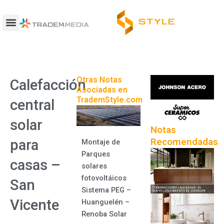
Ir
al
contenido
Otras Notas
Calefacción
Asociadas en
TrademStyle.com
central
solar
Notas
Recomendadas
para
Montaje de
Parques
casas –
solares
fotovoltáicos
San
Sistema PEG –
Vicente
Huanguelén –
Renoba Solar