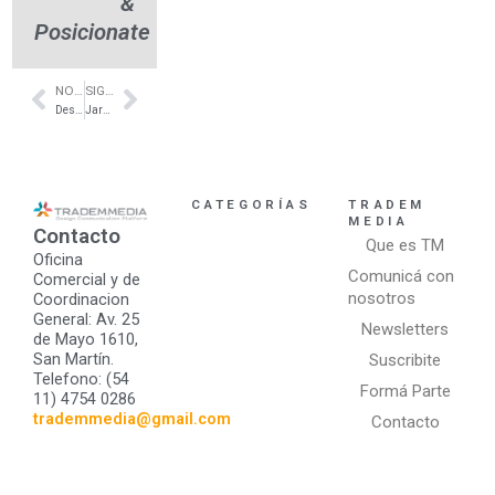
&
Posicionate
NOTA ANTERIOR
SIGUIENTE NOTA
Prev
Next
Desarrollos residenciales en zona sur – Hudson Park
Jardines verticales en espacios públicos – GWall
CATEGORÍAS
TRADEM
MEDIA
Contacto
Que es TM
Oficina
Comunicá con
Comercial y de
nosotros
Coordinacion
General: Av. 25
Newsletters
de Mayo 1610,
San Martín.
Suscribite
Telefono: (54
Formá Parte
11) 4754 0286
trademmedia@gmail.com
Contacto