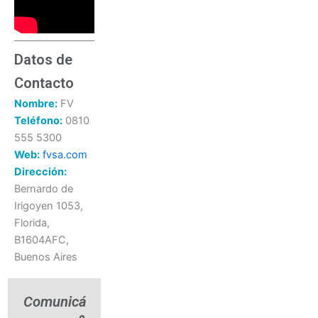
Datos de
Contacto
Nombre:
FV
Teléfono:
0810
555 5300
Web:
fvsa.com
Dirección:
Bernardo de
Irigoyen 1053,
Florida,
B1604AFC,
Buenos Aires
Comunicá