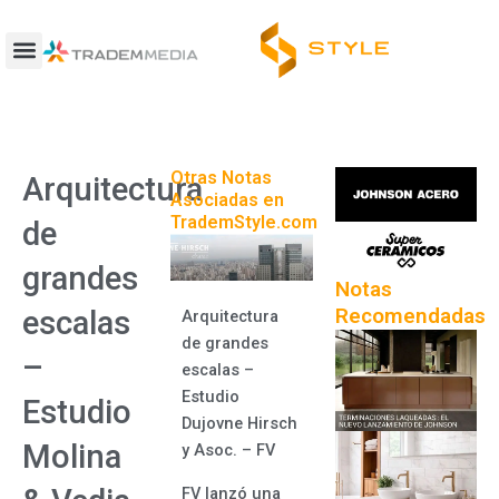
Ir
al
contenido
Otras Notas
Arquitectura
Asociadas en
TrademStyle.com
de
grandes
Notas
Recomendadas
escalas
Arquitectura
de grandes
–
escalas –
Estudio
Estudio
Dujovne Hirsch
Molina
y Asoc. – FV
FV lanzó una