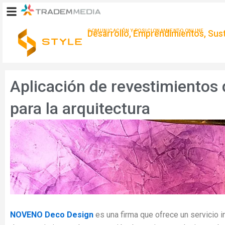
Ir
al
contenido
COMUNICACIÓN Y POSICIONAMIENTO ONLINE
Desarrollo, Emprendimientos, Suste
Aplicación de revestimientos 
para la arquitectura
NOVENO Deco Design
es una firma que ofrece un servicio i