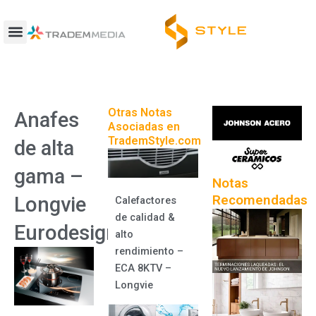
Ir
al
contenido
Otras Notas
Anafes
Asociadas en
TrademStyle.com
de alta
gama –
Notas
Recomendadas
Longvie
Calefactores
de calidad &
Eurodesign
alto
rendimiento –
ECA 8KTV –
Longvie