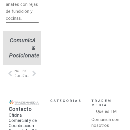
anafes con rejas
de fundición y
cocinas.
Comunicá
&
Posicionate
NOTA ANTERIOR
SIGUIENTE NOTA
Prev
Next
Duchas de alta gama para hotelería – AXOR
Diseño de Espacios exteriores – Macetas Iluminadas – La Cioppa
CATEGORÍAS
TRADEM
MEDIA
Contacto
Que es TM
Oficina
Comunicá con
Comercial y de
nosotros
Coordinacion